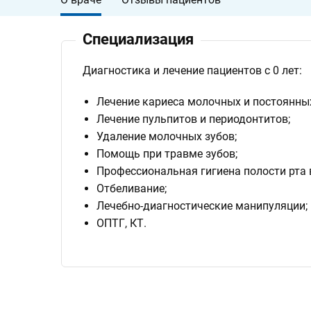
клинике
Контакты
Специализация
3d
Диагностика и лечение пациентов с 0 лет:
Тур
по
клинике
Лечение кариеса молочных и постоянных
Лечение пульпитов и периодонтитов;
Удаление молочных зубов;
Помощь при травме зубов;
Профессиональная гигиена полости рта 
Отбеливание;
Лечебно-диагностические манипуляции;
ОПТГ, КТ.