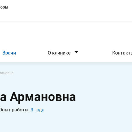
боры
Врачи
О клинике
Контакт
мановна
а Армановна
Опыт работы:
3 года