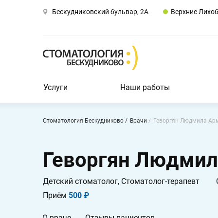
Бескудниковский бульвар, 2А
Верхние Лихо
Заказать звонок
Москва,
Бескудниковский
бульвар,
2А
Пн-
Вс
Услуги
Наши работы
9:00
-
21:00
Стоматология Бескудниково
Врачи
Геворгян Людмила Ар
Услуги
Геворгян Людмил
Наши
работы
Детский стоматолог, Стоматолог-терапевт
Врачи
Приём
500 ₽
О
О враче
Отзывы пациентов