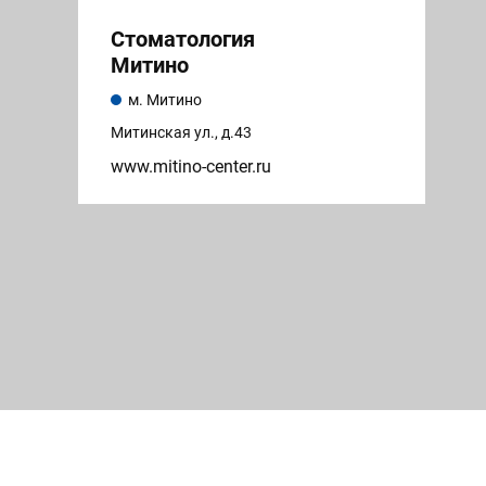
Стоматология
Митино
м. Митино
Митинская ул., д.43
www.mitino-center.ru
Поликлиника
Митино
м. Пятницкое шоссе
ул. Митинская, д.59
www.polyclin.ru/mitino/