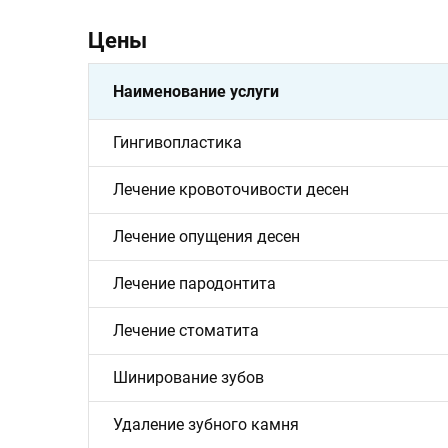
клинике
Цены
Контакты
3d
Наименование услуги
Тур
по
клинике
Гингивопластика
Лечение кровоточивости десен
Лечение опущения десен
Лечение пародонтита
Лечение стоматита
Шинирование зубов
Удаление зубного камня