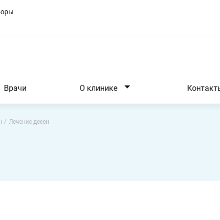
боры
Врачи
О клинике
Контакт
н
Лечение десен