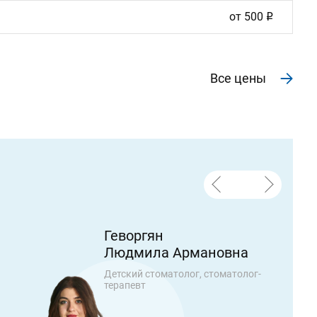
от
500
Все цены
Геворгян
Людмила Армановна
Детский стоматолог, стоматолог-
терапевт