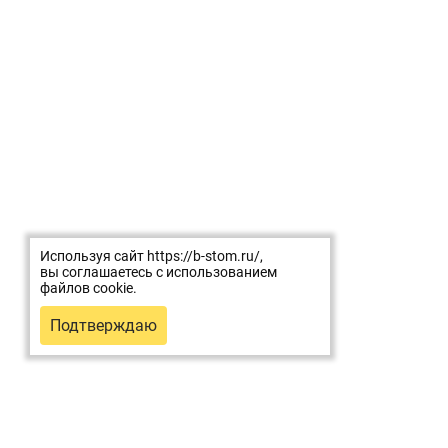
Поликлиника
Отрадное
м. Отрадное
Алтуфьевское шоссе д.28 к.1
www.polyclin.ru
Используя сайт https://b-stom.ru/,
вы соглашаетесь с использованием
файлов cookie.
Подтверждаю
Для 