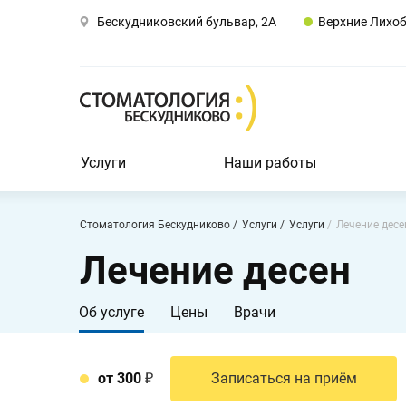
Бескудниковский бульвар, 2А
Верхние Лихо
Заказать звонок
Москва,
Бескудниковский
бульвар,
2А
Пн-
Вс
Услуги
Наши работы
9:00
-
21:00
Стоматология Бескудниково
Услуги
Услуги
Лечение десе
Лечение десен
Услуги
Наши
Об услуге
Цены
Врачи
работы
Врачи
от 300
Записаться на приём
О