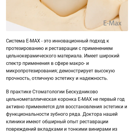
О
клинике
Контакты
3d
Система E-MAX - это инновационный подход к
Тур
протезированию и реставрации с применением
по
цельнокерамического материала. Имеет широкий
клинике
спектр применения в сфере макро- и
микропротезирования; демонстрирует высокую
прочность, отличную эстетику и надежность.
В практике Стоматологии Бескудниково
цельнометаллическая коронка E-MAX не первый год
активно применяется для восстановления эстетики и
функциональности зубного ряда. Доктора нашей
клиники имеют обширный опыт реставрации
повреждений вкладками и тонкими винирами из