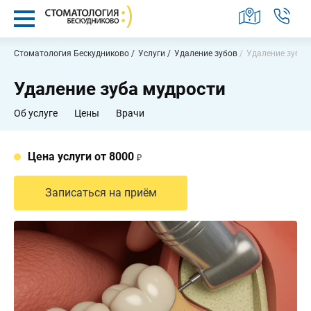
Заказать звонок
Москва,
Стоматология Бескудниково
Услуги
Удаление зубов
Удаление зуба 
Бескудниковский
бульвар,
Удаление зуба мудрости
2А
Пн-
Об услуге
Цены
Врачи
Вс
9:00
-
21:00
Цена услуги от 8000
Найти услугу, врача или статью
Записаться на приём
Услуги
Наши
работы
Врачи