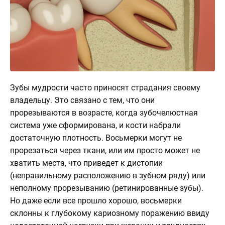
О
клинике
Контакты
3d
Тур
по
Зубы мудрости часто приносят страдания своему
клинике
владельцу. Это связано с тем, что они
прорезываются в возрасте, когда зубочелюстная
система уже сформирована, и кости набрали
достаточную плотность. Восьмерки могут не
прорезаться через ткани, или им просто может не
хватить места, что приведет к дистопии
(неправильному расположению в зубном ряду) или
неполному прорезыванию (ретинированные зубы).
Но даже если все прошло хорошо, восьмерки
склонны к глубокому кариозному поражению ввиду