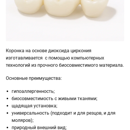
О
клинике
Контакты
3d
Тур
по
Коронка на основе диоксида циркония
клинике
изготавливается с помощью компьютерных
технологий из прочного биосовместимого материала.
Основные преимущества:
гипоаллергенность;
биосовместимость с живыми тканями;
щадящая установка;
универсальность (подходит и для резцов, и для
моляров);
природный внешний вид;