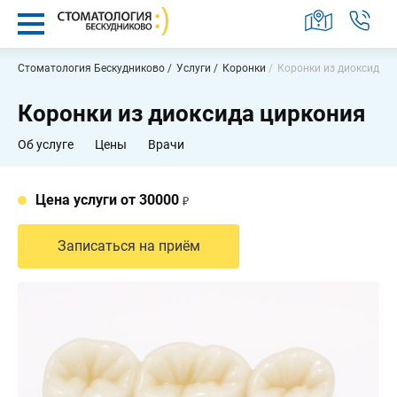
Заказать звонок
Москва,
Стоматология Бескудниково
Услуги
Коронки
Коронки из диоксида ц
Бескудниковский
бульвар,
Коронки из диоксида циркония
2А
Пн-
Об услуге
Цены
Врачи
Вс
9:00
-
21:00
Цена услуги от 30000
Найти услугу, врача или статью
Записаться на приём
Услуги
Наши
работы
Врачи