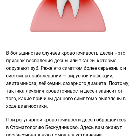
О
клинике
Контакты
3d
Тур
по
В большинстве случаев кровоточивость десен - это
клинике
признак воспаления десны или тканей, которые
окружают зуб. Реже это симптом более серьезных и
системных заболеваний — вирусной инфекции,
авитаминоза, лейкемии, сахарного диабета. Поэтому,
тактика лечения кровоточивости десен зависит от
того, какие причины данного симптома выявлены в
ходе диагностики.
При регулярной кровоточивости десен обращайтесь
в Стоматологию Бескудниково. Здесь вам окажут
профессиональную помощь в устранении