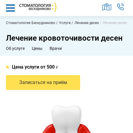
Заказать звонок
Москва,
Стоматология Бескудниково
Услуги
Лечение десен
Лечение кровото
Бескудниковский
бульвар,
Лечение кровоточивости десен
2А
Пн-
Об услуге
Цены
Врачи
Вс
9:00
-
21:00
Цена услуги от 500
Найти услугу, врача или статью
Записаться на приём
Услуги
Наши
работы
Врачи