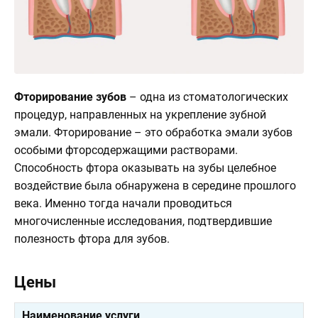
О
клинике
Контакты
3d
Фторирование зубов
– одна из стоматологических
Тур
процедур, направленных на укрепление зубной
по
эмали. Фторирование – это обработка эмали зубов
клинике
особыми фторсодержащими растворами.
Способность фтора оказывать на зубы целебное
воздействие была обнаружена в середине прошлого
века. Именно тогда начали проводиться
многочисленные исследования, подтвердившие
полезность фтора для зубов.
Цены
Наименование услуги