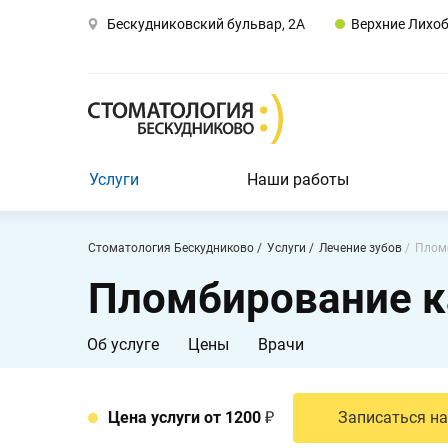
Бескудниковский бульвар, 2А
Верхние Лихо
Заказать звонок
Москва,
Бескудниковский
бульвар,
2А
Пн-
Вс
Услуги
Наши работы
9:00
-
21:00
Стоматология Бескудниково
Услуги
Лечение зубов
Плом
Пломбирование к
Услуги
Наши
Об услуге
Цены
Врачи
работы
Врачи
Цена услуги от 1200
Записаться на
О