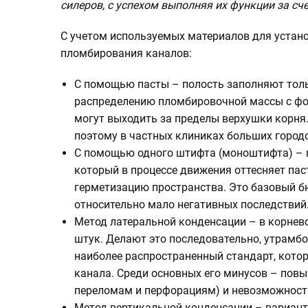
силеров, с успехом выполняя их функции за сч
С учетом используемых материалов для устан
пломбирования каналов:
С помощью пасты – полость заполняют толь
распределению пломбировочной массы с фо
могут выходить за пределы верхушки корня.
поэтому в частных клиниках больших городо
С помощью одного штифта (моноштифта) – п
который в процессе движения оттесняет пас
герметизацию пространства. Это базовый б
относительно мало негативных последствий
Метод латеральной конденсации – в корнево
штук. Делают это последовательно, утрамбо
наиболее распространенный стандарт, кото
канала. Среди основных его минусов – повы
переломам и перфорациям) и невозможность
Метод вертикальной конденсации – вариант