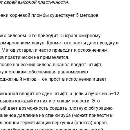
ет своей высокой пластичности.
овки корневой пломбы существует 5 методов
ко силером. Это приводит к неравномерному
рмированием лакун. Кроме того пасты дают усадку и
 Метод устарел и часто приводит к осложнениям,
в практически не применяется.
осле нанесения силера в канал вводят штифт,
ту к стенкам, обеспечивая равномерную
юджетный метод – он прост в исполнении и дает
.
й канал вводят не один штифт, а целый пучок из 5–12
вывая каждый из них к стенкам полости. Это
рый дает возможность создать плотную обтурацию
шенное давление на стенки зуба (может привести к
 полной герметизации верхушки (апекса) корня.
 пломбирования с использованием разогретой