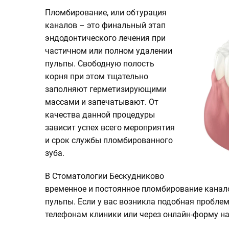
клинике
Пломбирование, или обтурация
Контакты
каналов – это финальный этап
эндодонтического лечения при
3d
частичном или полном удалении
Тур
по
пульпы. Свободную полость
клинике
корня при этом тщательно
заполняют герметизирующими
массами и запечатывают. От
качества данной процедуры
зависит успех всего мероприятия
и срок службы пломбированного
зуба.
В Стоматологии Бескудниково
временное и постоянное пломбирование канал
пульпы. Если у вас возникла подобная проблем
телефонам клиники или через онлайн-форму на