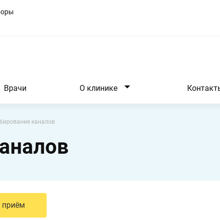
боры
Врачи
О клинике
Контакт
бирование каналов
аналов
 приём