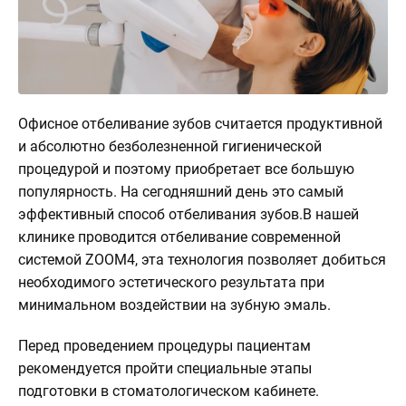
О
клинике
Контакты
3d
Офисное отбеливание зубов считается продуктивной
Тур
и абсолютно безболезненной гигиенической
по
процедурой и поэтому приобретает все большую
клинике
популярность. На сегодняшний день это самый
эффективный способ отбеливания зубов.В нашей
клинике проводится отбеливание современной
системой ZOOM4, эта технология позволяет добиться
необходимого эстетического результата при
минимальном воздействии на зубную эмаль.
Перед проведением процедуры пациентам
рекомендуется пройти специальные этапы
подготовки в стоматологическом кабинете.