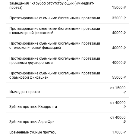
замещения 1-3 зубов отсутствующих (иммедиат-
протез)
15000
Протезирование съемными бюгельными протезами
32000
Протезирование съемными бюгельными протезами
с кламмерной фиксацией
40000
Протезирование съемными бюгельными протезами
с телескопической фиксацией
40000
Протезирование съемными бюгельными протезами
простыми двустороними
40000
Протезирование съемными бюгельными протезами
с замковой фиксацией
55000
от
15000
Иммедиат-протез
от
40000
Зубные протезы Квадротти
от
40000
Зубные протезы Акри Фри
Временные зубные протезы
17000